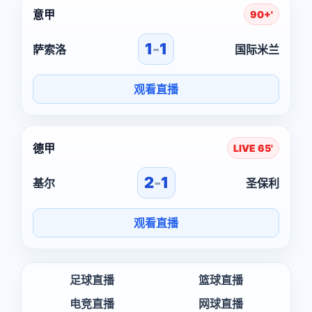
意甲
90+'
1
-
1
萨索洛
国际米兰
观看直播
德甲
LIVE 65'
2
-
1
基尔
圣保利
观看直播
足球直播
篮球直播
电竞直播
网球直播