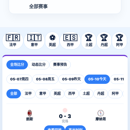
全部赛事
🇫🇷
🇮🇹
⚽
🇪🇸
🏆
🏆
🏆
法甲
意甲
英超
西甲
土超
丹超
阿甲
全场比分
动态比分
赛事预告
05-07
周四
05-08
周五
05-09
昨天
05-10
今天
05-11
明
全部
法甲
意甲
英超
西甲
土超
丹超
阿甲
瑞
0 - 3
朗斯
摩纳哥
完场