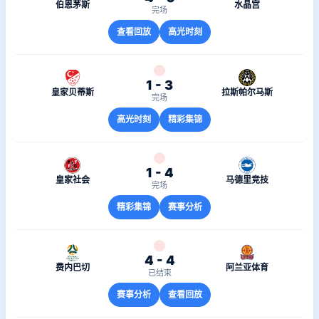
伯恩茅斯
水晶宫
完场
查看回放
高光时刻
1 - 3
皇家贝蒂斯
拉斯帕尔马斯
完场
高光时刻
精彩集锦
1 - 4
皇家社会
马德里竞技
完场
精彩集锦
赛事分析
4 - 4
费内巴切
阿兰亚体育
已结束
赛事分析
查看回放