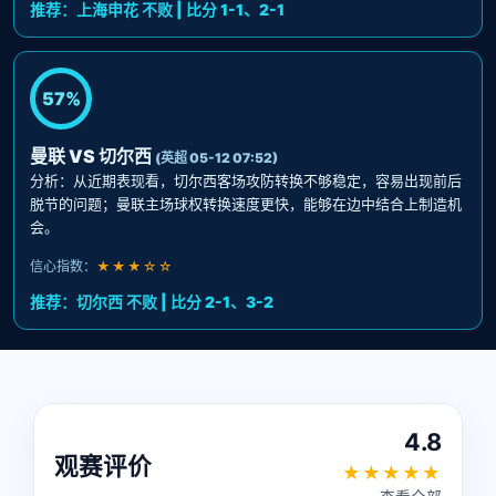
推荐：上海申花 不败 | 比分 1-1、2-1
57%
曼联 VS 切尔西
(英超 05-12 07:52)
分析：从近期表现看，切尔西客场攻防转换不够稳定，容易出现前后
脱节的问题；曼联主场球权转换速度更快，能够在边中结合上制造机
会。
信心指数：
★★★☆☆
推荐：切尔西 不败 | 比分 2-1、3-2
4.8
观赛评价
★★★★★