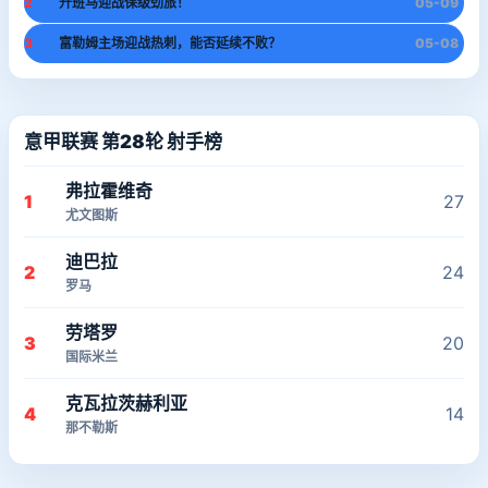
2
升班马迎战保级劲旅！
05-09
3
富勒姆主场迎战热刺，能否延续不败？
05-08
意甲联赛 第28轮 射手榜
弗拉霍维奇
1
27
尤文图斯
迪巴拉
2
24
罗马
劳塔罗
3
20
国际米兰
克瓦拉茨赫利亚
4
14
那不勒斯