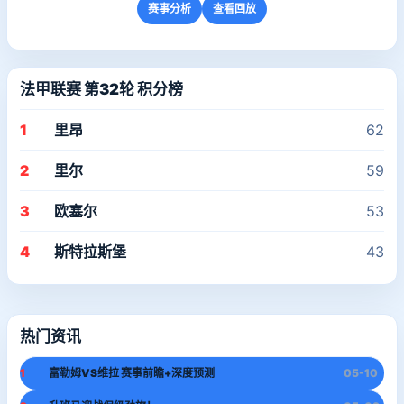
赛事分析
查看回放
法甲联赛 第32轮 积分榜
1
里昂
62
2
里尔
59
3
欧塞尔
53
4
斯特拉斯堡
43
热门资讯
1
富勒姆VS维拉 赛事前瞻+深度预测
05-10