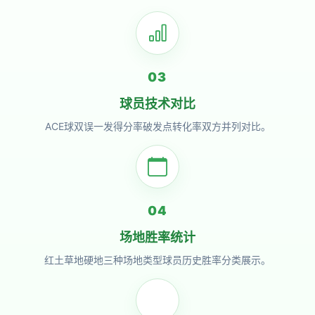
03
球员技术对比
ACE球双误一发得分率破发点转化率双方并列对比。
04
场地胜率统计
红土草地硬地三种场地类型球员历史胜率分类展示。