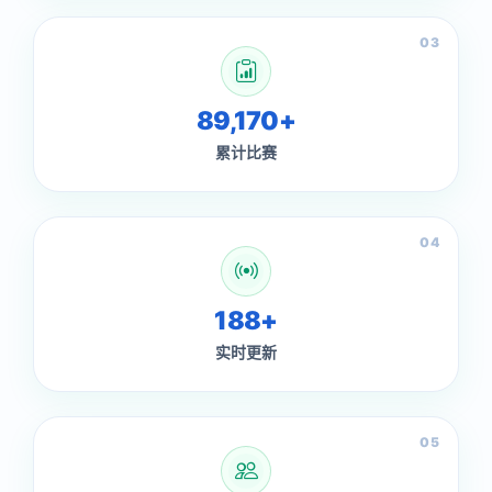
03
89,170+
累计比赛
04
188+
实时更新
05