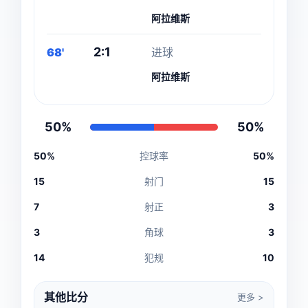
阿拉维斯
2:1
68'
进球
阿拉维斯
50%
50%
50%
控球率
50%
15
射门
15
7
射正
3
3
角球
3
14
犯规
10
其他比分
更多 >