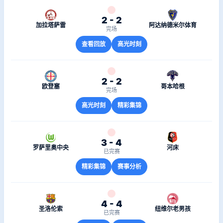
2 - 2
加拉塔萨雷
阿达纳德米尔体育
完场
查看回放
高光时刻
2 - 2
欧登塞
哥本哈根
完场
高光时刻
精彩集锦
3 - 4
罗萨里奥中央
河床
已完赛
精彩集锦
赛事分析
4 - 4
圣洛伦索
纽维尔老男孩
已完赛