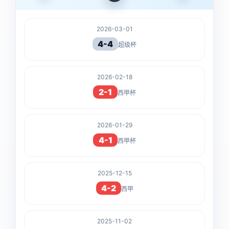
2026-03-01
4-4
超级杯
2026-02-18
2-1
西甲杯
2026-01-29
4-1
西甲杯
2025-12-15
4-2
西甲
2025-11-02