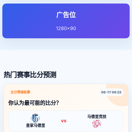
广告位
1280×90
热门赛事比分预测
比分预测投票
06-17 06:22
你认为最可能的比分？
马德里竞技
VS
皇家马德里